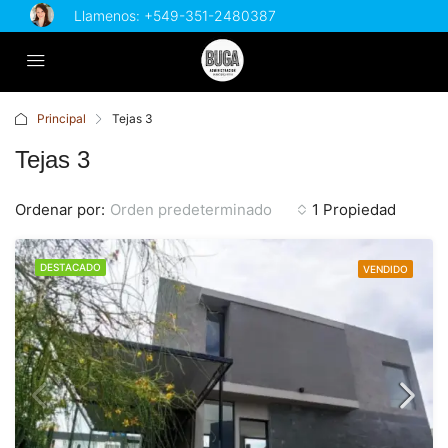
Llamenos:
+549-351-2480387
Principal
Tejas 3
Tejas 3
Ordenar por:
Orden predeterminado
1 Propiedad
DESTACADO
VENDIDO