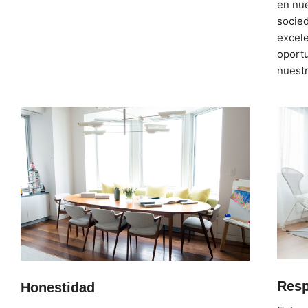
en nue
socie
excele
oport
nuestr
Resp
Honestidad