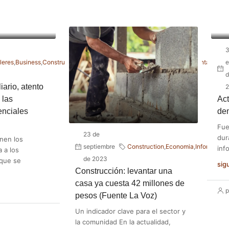
3
Negocios
Real
leres
,
Business
,
Construction
,
Economia
,
Informes
,
,
,
Ventas
e
Inmobiliarios
Estate
d
iario, atento
2
 las
Act
enciales
dem
Fue
23 de
dur
nen los
septiembre
Construction
,
Economia
,
Informes
inf
a a los
de 2023
 que se
sig
Construcción: levantar una
casa ya cuesta 42 millones de
p
pesos (Fuente La Voz)
Un indicador clave para el sector y
la comunidad En la actualidad,