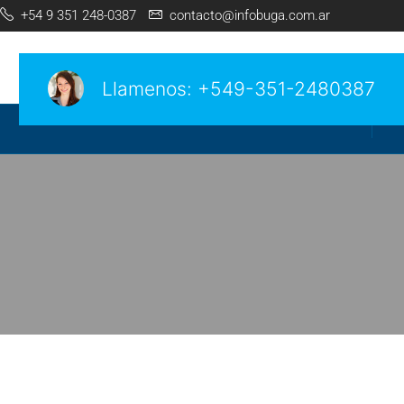
+54 9 351 248-0387
contacto@infobuga.com.ar
Llamenos:
+549-351-2480387