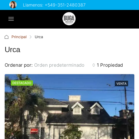
Llamenos:
+549-351-2480387
Principal
Urca
Urca
Ordenar por:
Orden predeterminado
1 Propiedad
DESTACADO
VENTA