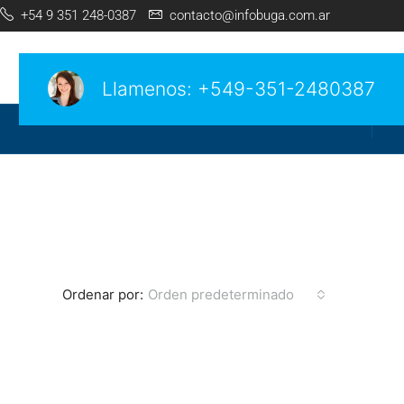
+54 9 351 248-0387
contacto@infobuga.com.ar
Llamenos:
+549-351-2480387
Ordenar por:
Orden predeterminado