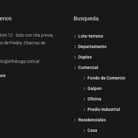
tenos
Busqueda
ote 12 - Solo con cita previa.
Lote-terreno
so de Piedra. Chacras de
Departamento
Duplex
cto@infobuga.com.ar
Comercial
nos
Fondo de Comercio
Galpon
Oficina
Predio Industrial
Residenciales
Casa