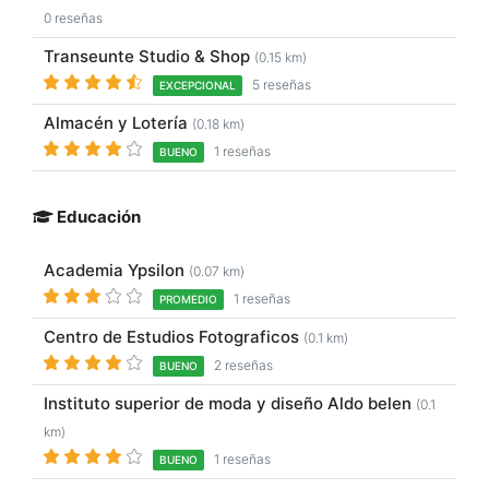
0 reseñas
Transeunte Studio & Shop
(0.15 km)
5 reseñas
EXCEPCIONAL
Almacén y Lotería
(0.18 km)
1 reseñas
BUENO
Educación
Academia Ypsilon
(0.07 km)
1 reseñas
PROMEDIO
Centro de Estudios Fotograficos
(0.1 km)
2 reseñas
BUENO
Instituto superior de moda y diseño Aldo belen
(0.1
km)
1 reseñas
BUENO