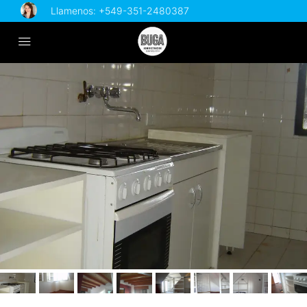
Llamenos:
+549-351-2480387