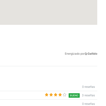
Energizado por
Gañido
0 reseñas
3 reseñas
BUENO
0 reseñas