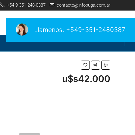
+54 9 351 248-0387
contacto@infobuga.com.ar
Llamenos:
+549-351-2480387
u$s42.000