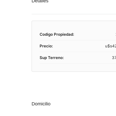
Detalles
Codigo Propiedad:
Precio:
u$s4
Sup Terreno:
3
Domicilio