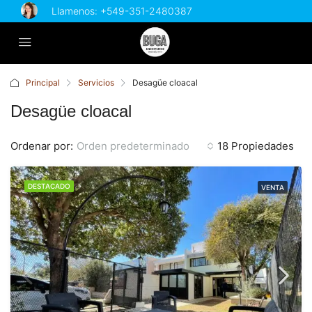
Llamenos:
+549-351-2480387
Principal
Servicios
Desagüe cloacal
Desagüe cloacal
Ordenar por:
Orden predeterminado
18 Propiedades
DESTACADO
VENTA