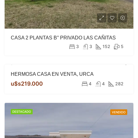
CASA 2 PLANTAS B° PRIVADO LAS CAÑITAS
3
3
152
5
HERMOSA CASA EN VENTA, URCA
DESTACADO
VENTA
u$s219.000
4
4
282
DESTACADO
VENDIDO