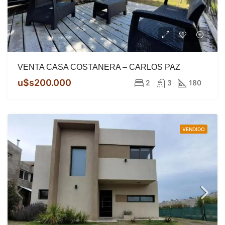
VENTA CASA COSTANERA – CARLOS PAZ
u$s200.000
2
3
180
VENDIDO