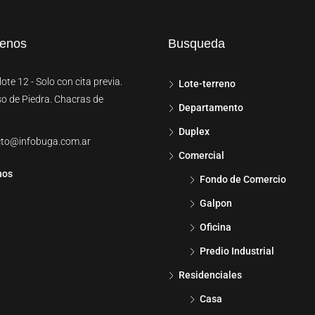
tenos
Busqueda
ote 12 - Solo con cita previa.
Lote-terreno
so de Piedra. Chacras de
Departamento
Duplex
cto@infobuga.com.ar
Comercial
nos
Fondo de Comercio
Galpon
Oficina
Predio Industrial
Residenciales
Casa