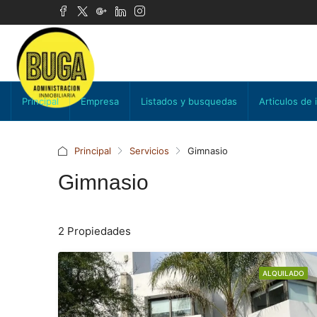
Principal
Empresa
Listados y busquedas
Articulos de 
Principal
Servicios
Gimnasio
Gimnasio
2 Propiedades
ALQUILADO