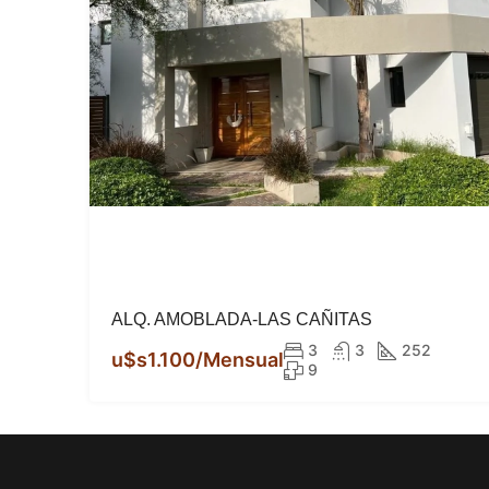
ALQ. AMOBLADA-LAS CAÑITAS
3
3
252
u$s1.100/Mensual
9