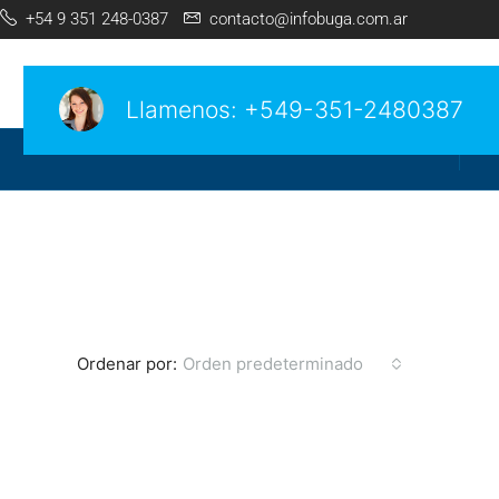
+54 9 351 248-0387
contacto@infobuga.com.ar
Llamenos:
+549-351-2480387
Ordenar por:
Orden predeterminado