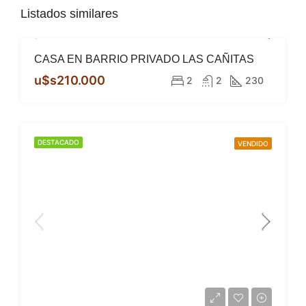
Listados similares
CASA EN BARRIO PRIVADO LAS CAÑITAS
DESTACADO
VENTA
u$s210.000
2
2
230
DESTACADO
VENDIDO