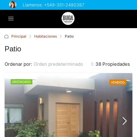
Llamenos:
+549-351-2480387
Principal
Habitaciones
Patio
Patio
Ordenar por:
Orden predeterminado
38 Propiedades
DESTACADO
VENDIDO