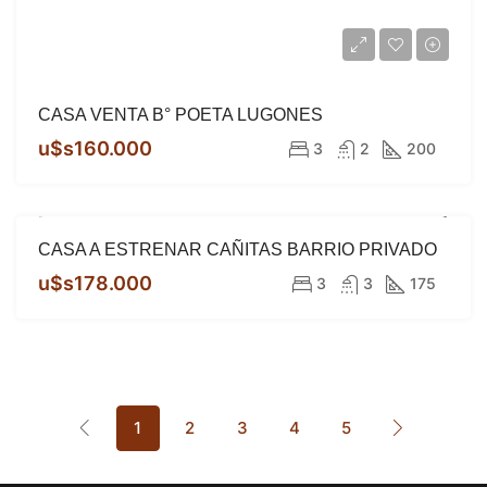
CASA VENTA B° POETA LUGONES
u$s160.000
3
2
200
CASA A ESTRENAR CAÑITAS BARRIO PRIVADO
VENTA
A ESTRENAR
APTA CREDITO
u$s178.000
3
3
175
1
2
3
4
5