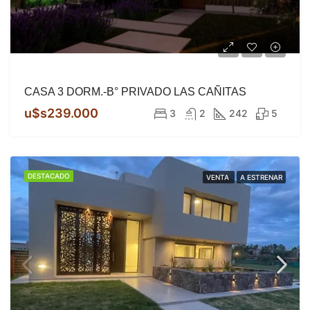
CASA 3 DORM.-B° PRIVADO LAS CAÑITAS
u$s239.000
3
2
242
5
DESTACADO
VENTA
A ESTRENAR