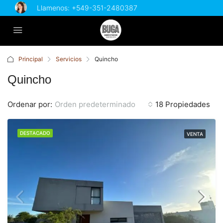
Llamenos:
+549-351-2480387
Principal
Servicios
Quincho
Quincho
Ordenar por:
Orden predeterminado
18 Propiedades
DESTACADO
VENTA