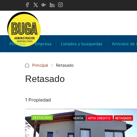
Principal
Empresa
Listados y busquedas
Articulos de 
Principal
Retasado
Retasado
1 Propiedad
DESTACADO
VENTA
APTA CREDITO
RETASADO