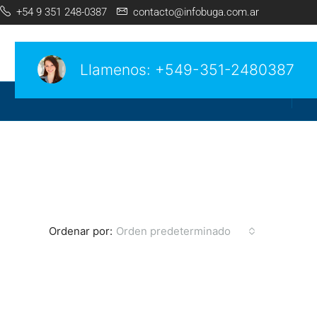
+54 9 351 248-0387
contacto@infobuga.com.ar
Llamenos:
+549-351-2480387
Ordenar por:
Orden predeterminado