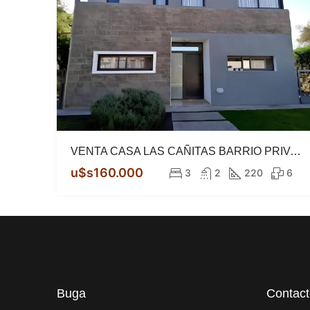
VENTA CASA LAS CAÑITAS BARRIO PRIVADO
u$s160.000
3
2
220
6
Buga
Contac