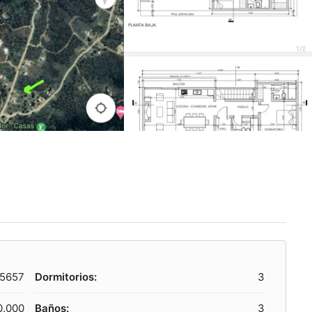
5657
Dormitorios:
3
0.000
Baños:
3