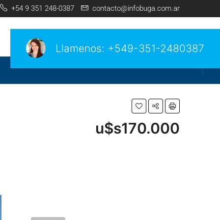
+54 9 351 248-0387
contacto@infobuga.com.ar
Llamenos:
+549-351-2480387
u$s170.000