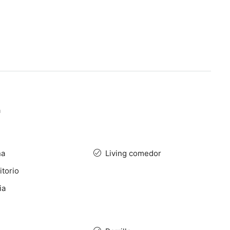
a
na
Living comedor
torio
ia