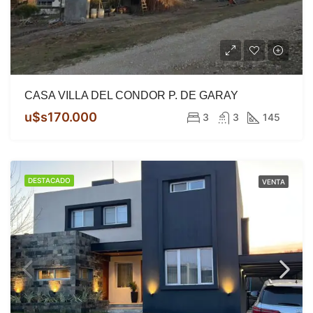
CASA VILLA DEL CONDOR P. DE GARAY
u$s170.000
3
3
145
DESTACADO
VENTA