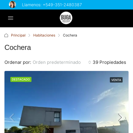
Llamenos:
+549-351-2480387
Principal
Habitaciones
Cochera
Cochera
Ordenar por:
Orden predeterminado
39 Propiedades
DESTACADO
VENTA