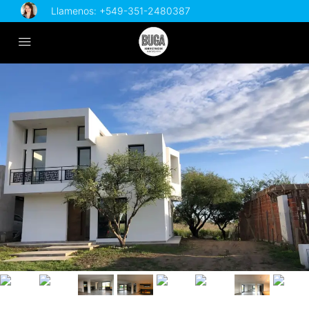
Llamenos:
+549-351-2480387