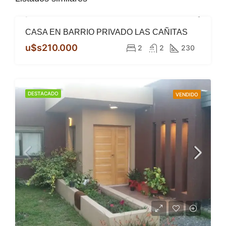
CASA EN BARRIO PRIVADO LAS CAÑITAS
DESTACADO
VENTA
u$s210.000
2
2
230
DESTACADO
VENDIDO