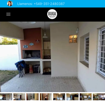
Llamenos:
+549-351-2480387