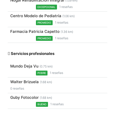
Nogal Rehabilitación Integral
(1.09 km)
1 reseñas
EXCEPCIONAL
Centro Modelo de Pediatría
(1.06 km)
1 reseñas
PROMEDIO
Farmacia Patricia Capetto
(1.36 km)
1 reseñas
PROMEDIO
Servicios profesionales
Mundo Deja Vu
(0.75 km)
1 reseñas
POBRE
Walter Brizuela
(1.68 km)
0 reseñas
Guby Fotocolor
(1.68 km)
1 reseñas
BUENO