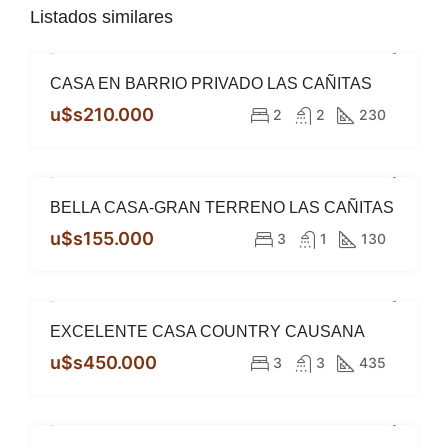
Listados similares
CASA EN BARRIO PRIVADO LAS CAÑITAS
DESTACADO
VENTA
u$s210.000
2
2
230
BELLA CASA-GRAN TERRENO LAS CAÑITAS
DESTACADO
VENDIDO
u$s155.000
3
1
130
EXCELENTE CASA COUNTRY CAUSANA
DESTACADO
VENTA
u$s450.000
3
3
435