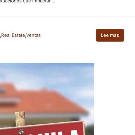
ituaciones que impactan...
,
Real Estate
,
Ventas
Lee mas