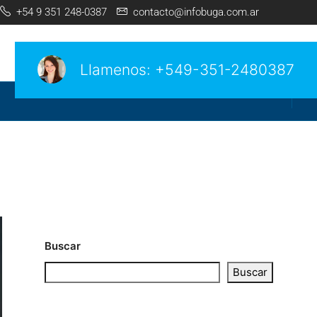
+54 9 351 248-0387
contacto@infobuga.com.ar
Llamenos:
+549-351-2480387
Buscar
Buscar