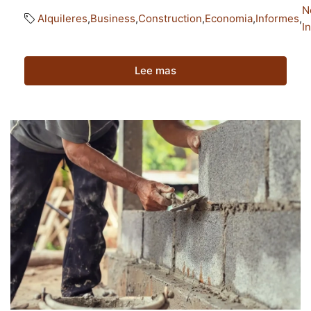
N
Alquileres
,
Business
,
Construction
,
Economia
,
Informes
,
I
Lee mas