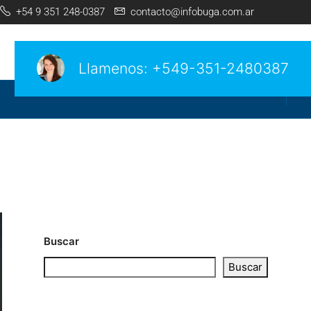
+54 9 351 248-0387
contacto@infobuga.com.ar
Llamenos:
+549-351-2480387
Buscar
Buscar